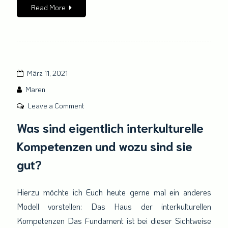
Read More
März 11, 2021
Maren
on
Leave a Comment
Was
Was sind eigentlich interkulturelle
sind
Kompetenzen und wozu sind sie
eigentlich
interkulturelle
gut?
Kompetenzen
und
Hierzu möchte ich Euch heute gerne mal ein anderes
wozu
Modell vorstellen: Das Haus der interkulturellen
sind
sie
Kompetenzen Das Fundament ist bei dieser Sichtweise