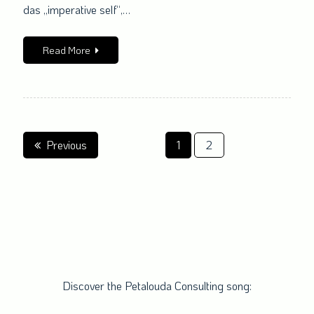
gut?
das „imperative self“,…
Read More
Seitennummerierung
Previous
1
2
der
Beiträge
Discover the Petalouda Consulting song: