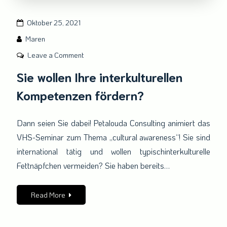
Oktober 25, 2021
Maren
on
Leave a Comment
Sie
Sie wollen Ihre interkulturellen
wollen
Kompetenzen fördern?
Ihre
interkulturellen
Kompetenzen
Dann seien Sie dabei! Petalouda Consulting animiert das
fördern?
VHS-Seminar zum Thema „cultural awareness“! Sie sind
international tätig und wollen typischinterkulturelle
Fettnäpfchen vermeiden? Sie haben bereits…
Read More