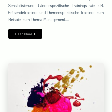
nicht
Sensibilisierung, Länderspezifische Trainings wie z.B.
entsandt
Entsendetrainings und Themenspezifische Trainings zum
wird:
Beispiel zum Thema Management.…
Read More