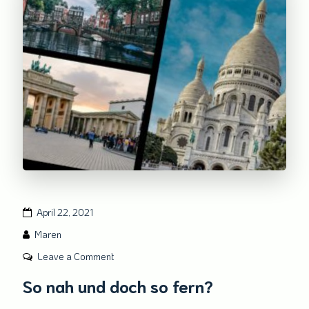
April 22, 2021
Maren
on
Leave a Comment
So
So nah und doch so fern?
nah
und