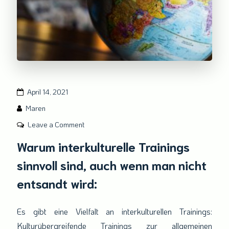
April 14, 2021
Maren
on
Leave a Comment
Warum
Warum interkulturelle Trainings
interkulturelle
sinnvoll sind, auch wenn man nicht
Trainings
sinnvoll
entsandt wird:
sind,
auch
Es gibt eine Vielfalt an interkulturellen Trainings:
wenn
Kulturübergreifende Trainings zur allgemeinen
man