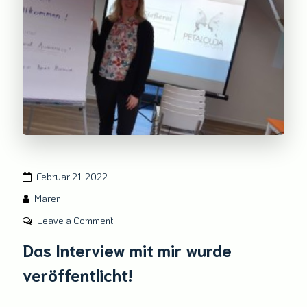
Februar 21, 2022
Maren
on
Leave a Comment
Das
Das Interview mit mir wurde
Interview
veröffentlicht!
mit
mir
wurde