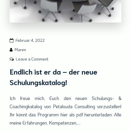
Februar 4, 2022
Maren
on
Leave a Comment
Endlich
Endlich ist er da – der neue
ist
Schulungskatalog!
er
da
–
Ich freue mich, Euch den neuen Schulungs- &
der
Coachingkatalog von Petalouda Consulting vorzustellen!
neue
Ihr könnt das Programm hier als pdf herunterladen: Alle
Schulungskatalog!
meine Erfahrungen, Kompetenzen,…