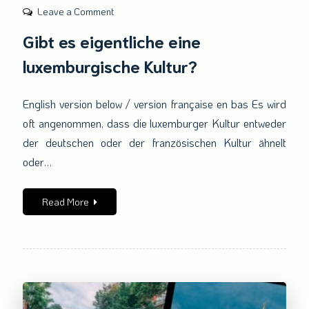
on
Leave a Comment
Gibt
Gibt es eigentliche eine
es
luxemburgische Kultur?
eigentliche
eine
luxemburgische
English version below / version française en bas Es wird
Kultur?
oft angenommen, dass die luxemburger Kultur entweder
der deutschen oder der französischen Kultur ähnelt
oder…
Read More