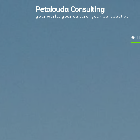
Skip
Petalouda Consulting
to
your world, your culture, your perspective
content