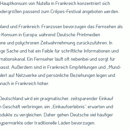
 Hauptkonsum von Nutella in Frankreich konzentriert sich
ondergrößen passend zum Crêpes-Festival angeboten werden.
hland und Frankreich. Franzosen bevorzugen das Fernsehen als
-Konsum in Europa, während Deutsche Printmedien
one und polychronen Zeitwahrnehmung zurückzuführen. In
ge Sache und hat ein Faible für schriftliche Informationen und
ationskanal. Ein Fernseher läuft oft nebenbei und sorgt für
 passt. Außerdem sind in Frankreich Empfehlungen und „Mund-
ert auf Netzwerke und persönliche Beziehungen legen und
nach in Frankreich höher.
 Deutschland wird ein pragmatischer, zeitsparender Einkauf
 Geschäft verbringen, ein „Einkaufserlebnis“ erwarten und
dukte zu vergleichen. Daher gehen Deutsche viel häufiger
ypermärkte oder traditionelle Läden bevorzugen.