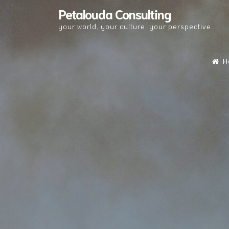
Skip
Petalouda Consulting
to
your world, your culture, your perspective
content
H