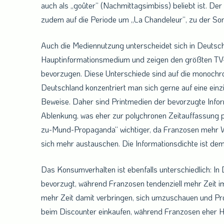
auch als „goûter“ (Nachmittagsimbiss) beliebt ist. Der
zudem auf die Periode um „La Chandeleur“, zu der S
Auch die Mediennutzung unterscheidet sich in Deutsc
Hauptinformationsmedium und zeigen den größten TV
bevorzugen. Diese Unterschiede sind auf die monochr
Deutschland konzentriert man sich gerne auf eine einzi
Beweise. Daher sind Printmedien der bevorzugte Inform
Ablenkung, was eher zur polychronen Zeitauffassung
zu-Mund-Propaganda“ wichtiger, da Franzosen mehr W
sich mehr austauschen. Die Informationsdichte ist dem
Das Konsumverhalten ist ebenfalls unterschiedlich: In
bevorzugt, während Franzosen tendenziell mehr Zeit im
mehr Zeit damit verbringen, sich umzuschauen und Pro
beim Discounter einkaufen, während Franzosen eher H