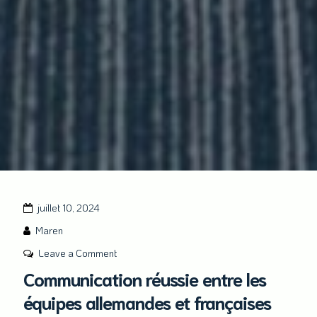
juillet 10, 2024
Maren
on
Leave a Comment
Communication
Communication réussie entre les
réussie
équipes allemandes et françaises
entre