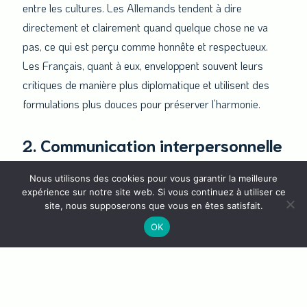
entre les cultures. Les Allemands tendent à dire
directement et clairement quand quelque chose ne va
pas, ce qui est perçu comme honnête et respectueux.
Les Français, quant à eux, enveloppent souvent leurs
critiques de manière plus diplomatique et utilisent des
formulations plus douces pour préserver l’harmonie.
2. Communication interpersonnelle
Nous utilisons des cookies pour vous garantir la meilleure
En plus des différences interculturelles, les préférences
expérience sur notre site web. Si vous continuez à utiliser ce
personnelles en matière de style de communication
site, nous supposerons que vous en êtes satisfait.
peuvent également entraîner des malentendus. Chaque
OK
individu est influencé par ses propres filtres de
perception, qui dépendent du contexte culturel, de
l’éducation et des expériences personnelles.