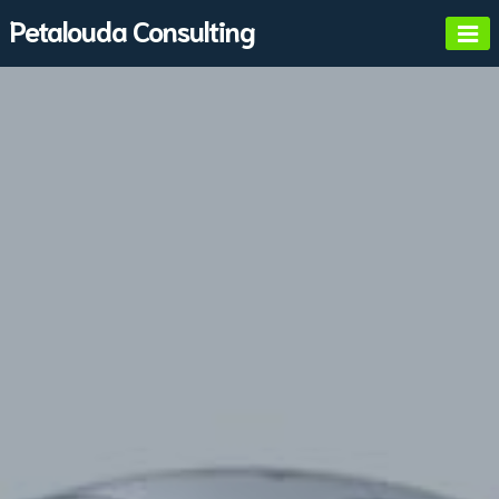
Skip
Petalouda Consulting
to
content