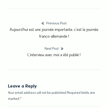
Previous Post
Navigation
Previous
Aujourd’hui est une journée importante, c’est la journée
de
post:
franco-allemande !
l’article
Next Post
Next
L’interview avec moi a été publié !
post:
Leave a Reply
Your email address will not be published.Required fields are
marked
*