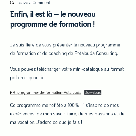
on
Leave a Comment
Enfin,
Enfin, il est là – le nouveau
il
programme de formation !
est
là –
le
Je suis fière de vous présenter le nouveau programme
nouveau
de formation et de coaching de Petalouda Consulting.
programme
de
Vous pouvez télécharger votre mini-catalogue au format
formation
pdf en cliquant ici:
!
FR_programme-de-formation-Petalouda
Download
Ce programme me reflète à 100% : il s’inspire de mes
expériences, de mon savoir-faire, de mes passions et de
ma vocation. J’adore ce que je fais !