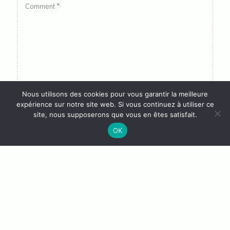
Comment
*
Nous utilisons des cookies pour vous garantir la meilleure
expérience sur notre site web. Si vous continuez à utiliser ce
site, nous supposerons que vous en êtes satisfait.
Name
Email
Website
OK
*
*
Enregistrer mon nom, mon e-mail et mon site dans le
navigateur pour mon prochain commentaire.
Prévenez-moi de tous les nouveaux commentaires par
e-mail.
Prévenez-moi de tous les nouveaux articles par e-mail.