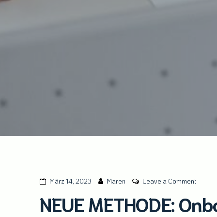
on
März 14, 2023
Maren
Leave a Comment
NEUE
NEUE METHODE: Onbo
METHO
Onboar