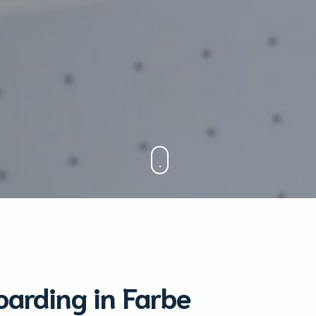
arding in Farbe
DE:
ding