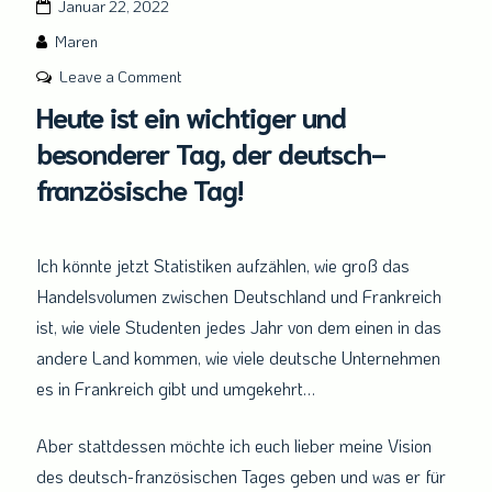
Januar 22, 2022
Maren
on
Leave a Comment
Heute
Heute ist ein wichtiger und
ist
besonderer Tag, der deutsch-
ein
französische Tag!
wichtiger
und
besonderer
Ich könnte jetzt Statistiken aufzählen, wie groß das
Tag,
Handelsvolumen zwischen Deutschland und Frankreich
der
deutsch-
ist, wie viele Studenten jedes Jahr von dem einen in das
französische
andere Land kommen, wie viele deutsche Unternehmen
Tag!
es in Frankreich gibt und umgekehrt…
Aber stattdessen möchte ich euch lieber meine Vision
des deutsch-französischen Tages geben und was er für