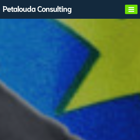
Skip
Petalouda Consulting
to
content