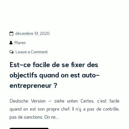
décembre 13, 2020
Blog
Maren
on
Leave a Comment
Est-
Est-ce facile de se fixer des
ce
objectifs quand on est auto-
facile
de
entrepreneur ?
se
fixer
Deutsche Version – siehe unten Certes, c’est facile
des
quand on est son propre chef. Il n’y a pas de contrôle,
objectifs
quand
pas de sanctions. On ne…
on