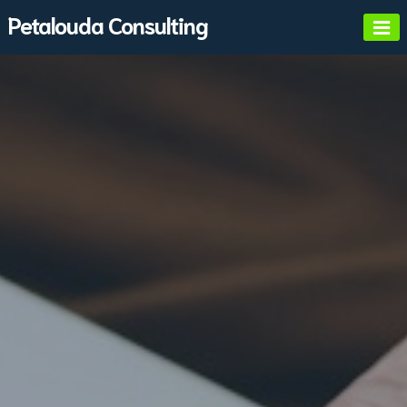
Skip
Petalouda Consulting
to
content