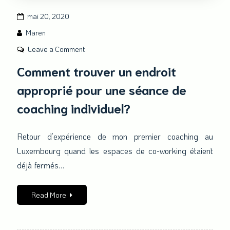
mai 20, 2020
Maren
on
Leave a Comment
Comment
Comment trouver un endroit
trouver
approprié pour une séance de
un
endroit
coaching individuel?
approprié
pour
Retour d’expérience de mon premier coaching au
une
Luxembourg quand les espaces de co-working étaient
séance
de
déjà fermés…
coaching
individuel?
Read More