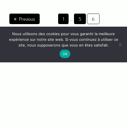
Pagination
Previous
1
…
5
6
des
Nous utilisons des cookies pour vous garantir la meilleure
expérience sur notre site web. Si vous continuez à utiliser ce
publications
site, nous supposerons que vous en êtes satisfait.
OK
Discover the Petalouda Consulting song: