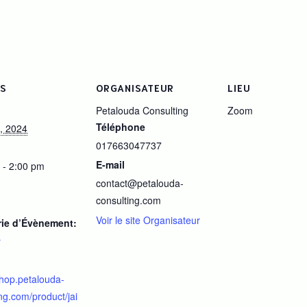
LS
ORGANISATEUR
LIEU
Petalouda Consulting
Zoom
Téléphone
, 2024
017663047737
E-mail
 - 2:00 pm
contact@petalouda-
consulting.com
Voir le site Organisateur
rie d’Évènement:
r
shop.petalouda-
ng.com/product/jai