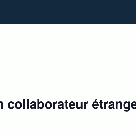
Home
Programme de coaching
Formations & ateliers
 collaborateur étrange