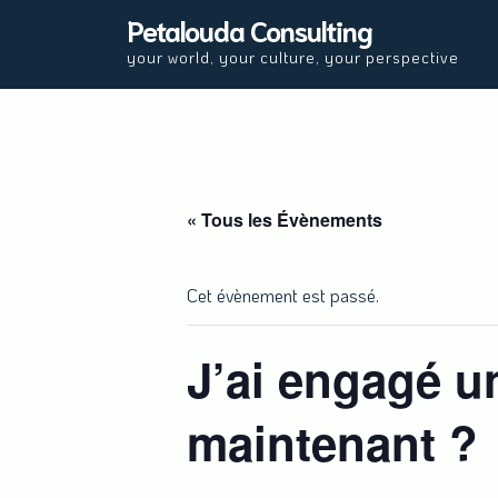
Skip
Petalouda Consulting
to
your world, your culture, your perspective
content
« Tous les Évènements
Cet évènement est passé.
J’ai engagé un
maintenant ?