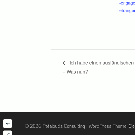
-engage
etrange
Ich habe einen ausländischen M
– Was nun?
Facebook
Linkedin
© 2026 Petalouda Consulting
|
WordPress Theme:
El