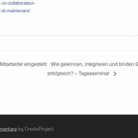
-un-collaborateur-
r-et-maintenant/
itarbeiter eingestellt
Wie gewinnen, integrieren und binden S
erfolgreich? – Tagesseminar
ementare
by CrestaProject.