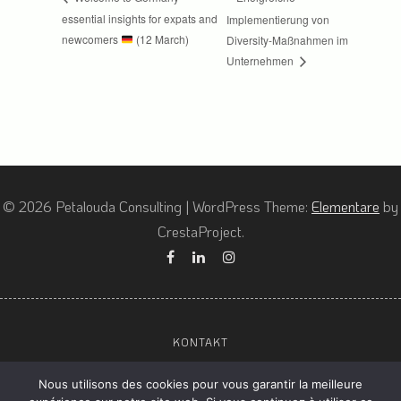
essential insights for expats and
Implementierung von
newcomers
(12 March)
Diversity-Maßnahmen im
Unternehmen
© 2026 Petalouda Consulting
|
WordPress Theme:
Elementare
by
CrestaProject.
Facebook
Linkedin
Instagram
KONTAKT
ALLGEMEINE GESCHÄFTSBEDINGUNGEN (AGBS)
Nous utilisons des cookies pour vous garantir la meilleure
DATENSCHUTZ