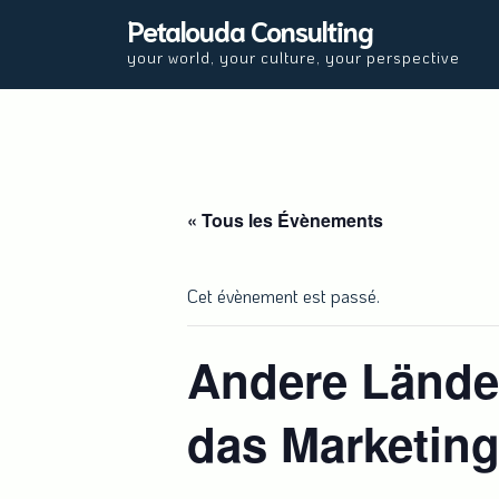
Skip
Petalouda Consulting
to
your world, your culture, your perspective
content
« Tous les Évènements
Cet évènement est passé.
Andere Lände
das Marketing