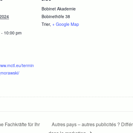
Bobinet Akademie
 2024
Bobinethöfe 38
Trier
,
+ Google Map
 - 10:00 pm
www.mctl.eu/termin
morawski/
 Fachkräfte für Ihr
Autres pays – autres publicités ? Diff