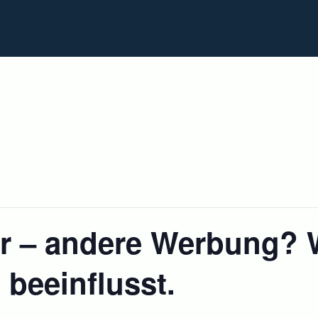
Home
Programme de coaching
Formations & ateliers
r – andere Werbung? W
 beeinflusst.