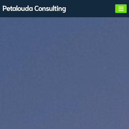
Skip
Petalouda Consulting
to
content