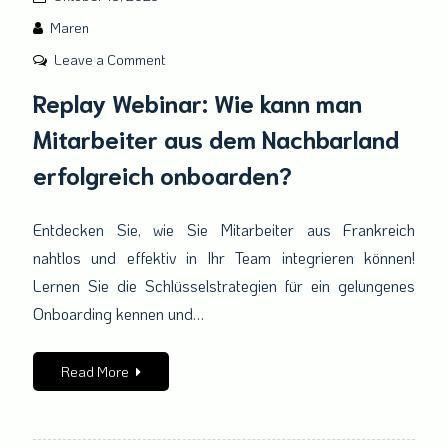
Maren
on
Leave a Comment
Replay
Replay Webinar: Wie kann man
Webinar:
Mitarbeiter aus dem Nachbarland
Wie
kann
erfolgreich onboarden?
man
Mitarbeiter
Entdecken Sie, wie Sie Mitarbeiter aus Frankreich
aus
nahtlos und effektiv in Ihr Team integrieren können!
dem
Nachbarland
Lernen Sie die Schlüsselstrategien für ein gelungenes
erfolgreich
Onboarding kennen und…
onboarden?
Read More