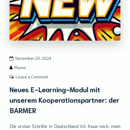
November 20, 2024
Maren
on
Leave a Comment
Neues
Neues E-Learning-Modul mit
E-
unserem Kooperationspartner: der
Learning-
Modul
BARMER
mit
unserem
Die ersten Schritte in Deutschland Ich freue mich, mein
Kooperationspartner: