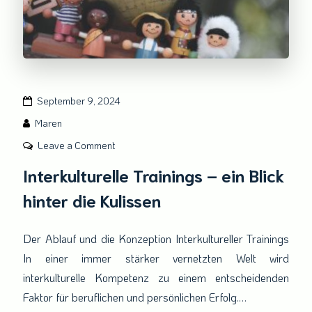
September 9, 2024
Maren
on
Leave a Comment
Interkulturelle
Interkulturelle Trainings – ein Blick
Trainings
hinter die Kulissen
–
ein
Blick
Der Ablauf und die Konzeption Interkultureller Trainings
hinter
In einer immer stärker vernetzten Welt wird
die
interkulturelle Kompetenz zu einem entscheidenden
Kulissen
Faktor für beruflichen und persönlichen Erfolg.…