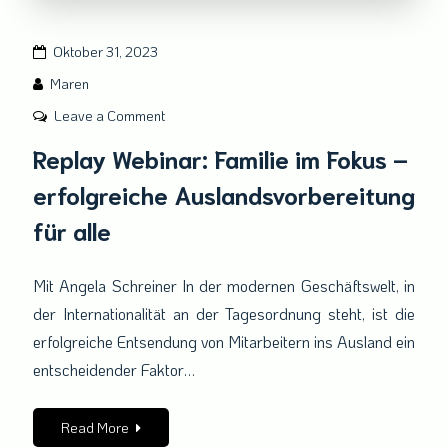
Oktober 31, 2023
Maren
on
Leave a Comment
Replay
Replay Webinar: Familie im Fokus –
Webinar:
erfolgreiche Auslandsvorbereitung
Familie
im
für alle
Fokus
–
Mit Angela Schreiner In der modernen Geschäftswelt, in
erfolgreiche
der Internationalität an der Tagesordnung steht, ist die
Auslandsvorbereitung
für
erfolgreiche Entsendung von Mitarbeitern ins Ausland ein
alle
entscheidender Faktor…
Read More